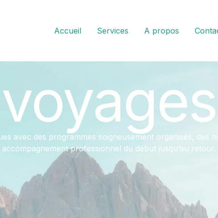
Accueil
Services
A propos
Conta
voyages
tiques avec des programmes soigneusement organisés, des hôt
accompagnement professionnel du début jusqu’au retour.