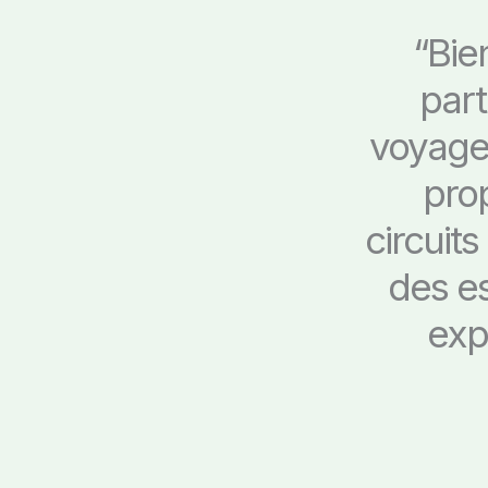
“Bie
part
voyages
pro
circuits
des e
exp