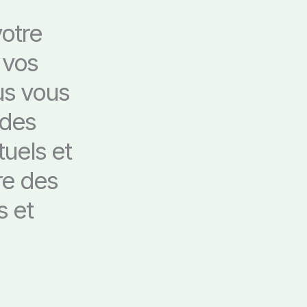
otre
 vos
us vous
 des
tuels et
re des
s et