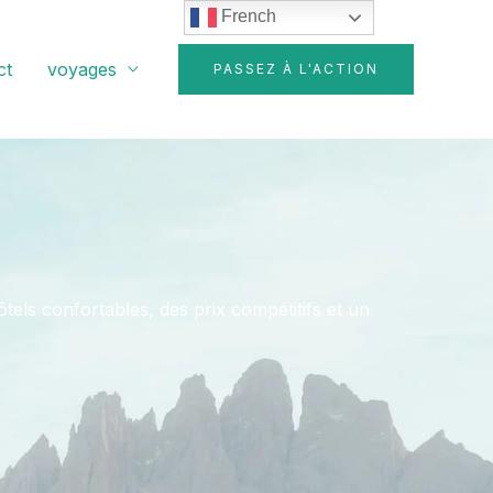
French
ct
voyages
PASSEZ À L'ACTION
els confortables, des prix compétitifs et un